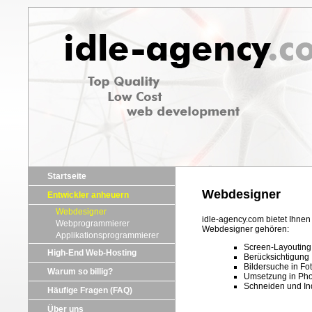
Startseite
Webdesigner
Entwickler anheuern
Webdesigner
idle-agency.com bietet Ihne
Webprogrammierer
Webdesigner gehören:
Applikationsprogrammierer
Screen-Layouting
High-End Web-Hosting
Berücksichtigung 
Bildersuche in F
Warum so billig?
Umsetzung in Pho
Schneiden und Ind
Häufige Fragen (FAQ)
Über uns