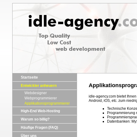
Startseite
Applikationsprog
Entwickler anheuern
Webdesigner
idle-agency.com bietet Ihne
Webprogrammierer
Android, iOS, etc. zum nied
Applikationsprogrammierer
Technische Konze
High-End Web-Hosting
Programmierung n
Programmiersprac
Warum so billig?
Datenbanken: My
Häufige Fragen (FAQ)
Über uns