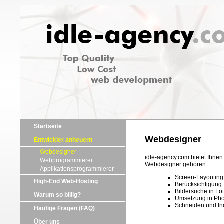
Startseite
Webdesigner
Entwickler anheuern
Webdesigner
idle-agency.com bietet Ihne
Webprogrammierer
Webdesigner gehören:
Applikationsprogrammierer
Screen-Layouting
High-End Web-Hosting
Berücksichtigung 
Bildersuche in F
Warum so billig?
Umsetzung in Pho
Schneiden und Ind
Häufige Fragen (FAQ)
Über uns