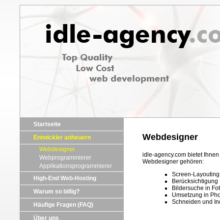
Startseite
Webdesigner
Entwickler anheuern
Webdesigner
idle-agency.com bietet Ihne
Webprogrammierer
Webdesigner gehören:
Applikationsprogrammierer
Screen-Layouting
High-End Web-Hosting
Berücksichtigung 
Bildersuche in F
Warum so billig?
Umsetzung in Pho
Schneiden und Ind
Häufige Fragen (FAQ)
Über uns